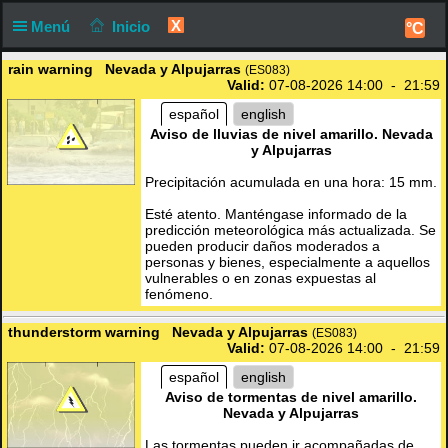
X
Menú
Inicio
°C
rain warning Nevada y Alpujarras
(ES083)
Valid:
07-08-2026 14:00 - 21:59
español
english
Aviso de lluvias de nivel amarillo. Nevada
y Alpujarras
Precipitación acumulada en una hora: 15 mm.
Esté atento. Manténgase informado de la
predicción meteorológica más actualizada. Se
pueden producir daños moderados a
personas y bienes, especialmente a aquellos
vulnerables o en zonas expuestas al
fenómeno.
thunderstorm warning Nevada y Alpujarras
(ES083)
Valid:
07-08-2026 14:00 - 21:59
español
english
Aviso de tormentas de nivel amarillo.
Nevada y Alpujarras
Las tormentas pueden ir acompañadas de